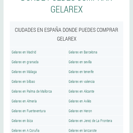
GELAREX
CIUDADES EN ESPAÑA DONDE PUEDES COMPRAR
GELAREX
Gelarex en Madrid
Gelarex en Barcelona
Gelarex en granada
Gelarex en sevilla
Gelarex en Málaga
Gelarex en tenerife
Gelarex en bilbao
Gelarex en valencia
Gelarex en Palma de Mallorca
Gelarex en Alicante
Gelarex en Almería
Gelarex en Avilés
Gelarex en Fuerteventura
Gelarex en Heron
Gelarex en ibiza
Gelarex en Jerez de La Frontera
Gelarex en A Coruña
Gelarex en lanzarote